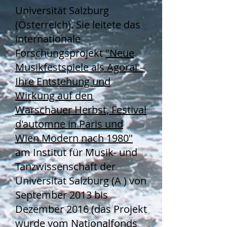
Universität Salzburg
(Österreich). Sie leitete das
internationale
Forschungsprojekt
"Neue
Musikfestspiele als Agorai –
Ihre Entstehung und
Wirkung auf den
Warschauer Herbst, Festival
d'automne in Paris und
Wien Modern nach 1980"
am Institut für Musik- und
Tanzwissenschaft der
Universität Salzburg (A ) von
September 2013 bis
Dezember 2016 (das Projekt
wurde vom Nationalfonds