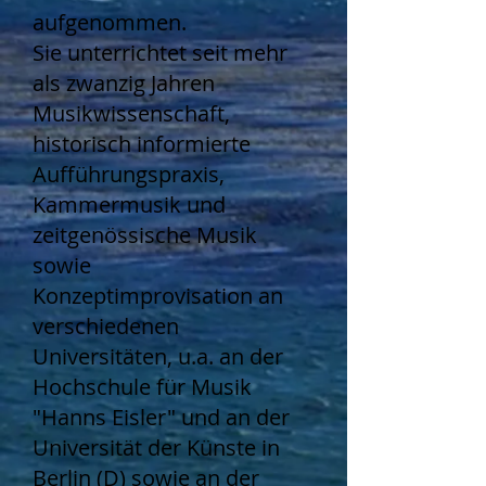
aufgenommen.
Sie unterrichtet seit mehr
als zwanzig Jahren
Musikwissenschaft,
historisch informierte
Aufführungspraxis,
Kammermusik und
zeitgenössische Musik
sowie
Konzeptimprovisation an
verschiedenen
Universitäten, u.a. an der
Hochschule für Musik
"Hanns Eisler" und an der
Universität der Künste in
Berlin (D) sowie an der