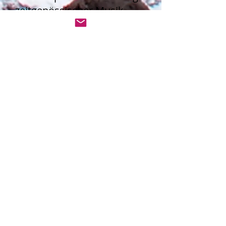
zeitgenössischer Musik
zusammen mit Martin
Losert (Mozarteum
Salzburg) und Katarzyna
Grebosz-Haring (Universität
Salzburg).
Von 2006 bis 2018 war sie
Mitglied des Beirats des
John-Cage-Orgel-Projekts in
Halberstadt/Deutschland,
und von 2011 bis 2018 war
sie Mitglied des Beirats der
Oesterreichischen
Musikzeitschrift.