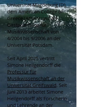
Universität Magdeburg (D),
dem American College of
Greece (Athen) und als
Gastprofessor für
Musikwissenschaft von
4/2004 bis 9/2006 an der
Universität Potsdam.
Seit April 2025 vertritt
Simone Heilgendorff die
Professur für
Musikwissenschaft an der
Universität Greifswald
. Seit
Juni 2013 arbeitet Simone
Heilgendorff als Forscherin
und Lehrende an der